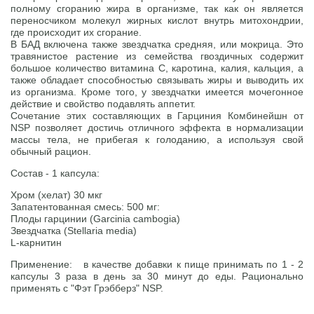
полному сгоранию жира в организме, так как он является
переносчиком молекул жирных кислот внутрь митохондрии,
где происходит их сгорание.
В БАД включена также звездчатка средняя, или мокрица. Это
травянистое растение из семейства гвоздичных содержит
большое количество витамина С, каротина, калия, кальция, а
также обладает способностью связывать жиры и выводить их
из организма. Кроме того, у звездчатки имеется мочегонное
действие и свойство подавлять аппетит.
Сочетание этих составляющих в Гарциния Комбинейшн от
NSP позволяет достичь отличного эффекта в нормализации
массы тела, не прибегая к голоданию, а используя свой
обычный рацион.
Состав - 1 капсула:
Хром (хелат) 30 мкг
Запатентованная смесь: 500 мг:
Плоды гарцинии (Garcinia cambogia)
Звездчатка (Stellaria media)
L-карнитин
Применение: в качестве добавки к пище принимать по 1 - 2
капсулы 3 раза в день за 30 минут до еды. Рационально
применять с "Фэт Грэбберз" NSP.