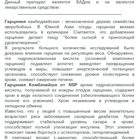
Данный препарат является БАДом и не является
лекарственным средством
Гарциния
камбоджийская - вечнозеленое дерево семейства
зверобойных. В Южной Азии плоды гарцинии веками
использовались в кулинарии. Считается, что добавление
гарцинии делает пищу "более сытной и приносящей
удовлетворение".
В результате большого количества исследований было
доказано влияние гарцинии на регуляцию веса. Обнаружено,
что гидроксилимонная кислота (основной компонент
гарцинии) подавляет аппетит, замедляет превращение
углеводов в жиры, повышает энергетический потенциал
организма, способствует снижению уровня холестерина в
крови, снижает ожирение печени.
Гарциния Комбинейшн от NSP
кроме гидроксилимонной
кислоты, получаемой из кожуры плодов гарцинии, содержит
хром в виде хелатного соединения (обеспечивающего более
полное его усвоение). Хром незаменим в углеводном и
липидном обмене.
Известно, что у людей с повышенным весом значительно
возрастает риск заболевания сахарным диабетом. Хром
поддерживает стабильный уровень сахара в крови,
способствует полной утилизации инсулина. Этот элемент
помогает также бороться с остеопорозом, гиперлипидемией.
В препарат входит L-карнитин, способствующий более